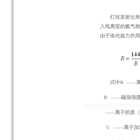
灯丝发射出来
入电离室的氦气相
由于洛伦兹力作用
式中
R
——
B
——磁场强
——离子的质（
U
——离子加