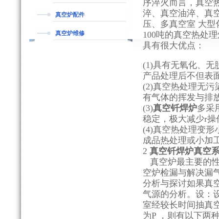
序淬火而言，真空
淬、真空油淬、真
真空炉配件
压、多真空室 大型
真空炉维修
100吨的真空热处
具有很大优点：
(1)具有无氧化、
产品处理后不但表
(2)真空热处理无
有气体的挥发与排
(3)
真空钎焊炉
多采
稳定，极大减少r
(4)真空热处理变
成品热处理或小加
2
真空钎焊炉
真空
真空炉最主要的性
空炉检漏与解决漏
分析与探讨如果真
气源的分析。设：
室经较长时间抽真空
为P ，则有以下两