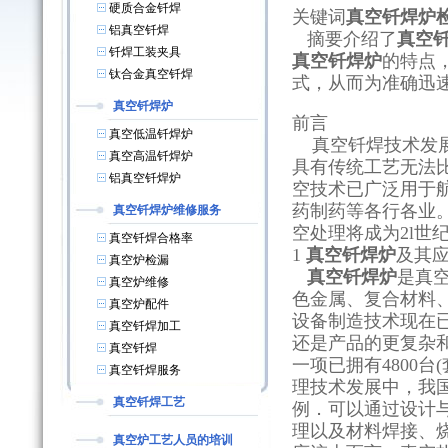
硬质合金钎焊
关键词
真空钎焊炉
铝真空钎焊
摘要介绍了
真空
钎焊工装夹具
真空钎焊炉
的特点
钛合金真空钎焊
式，从而为准确迅
真空钎焊炉
前言
真空低温钎焊炉
真空钎焊技术发展
真空高温钎焊炉
具有传统工艺无法
铝真空钎焊炉
空技术已广泛用于
药制药等各行各业
真空钎焊炉维修服务
空处理将成为2l世
真空钎焊合格率
1
真空钎焊炉
及其
真空炉检漏
真空钎焊炉
是真
真空炉维修
色金属、复合材料
真空炉配件
设备制造技术现在
真空钎焊加工
还是产品的更复杂
真空钎焊
一项已拥有4800
真空钎焊服务
理技术发展中，我
真空钎焊工艺
例．可以通过设计
理以及材料焊接、
真空炉工艺人员的培训